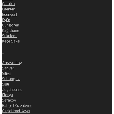
Çatalca
Esenler
Esenyurt
Eyüp
Güngören
Kağıthane
Sukulent
Keçe Saksı
..
Arnavutköy
Sarıyer
Silivri
Sultangazi
Şişli
Zeytinburnu
Florya
Sefaköy
Bahçe Düzenleme
Geçici İmei Kaydı