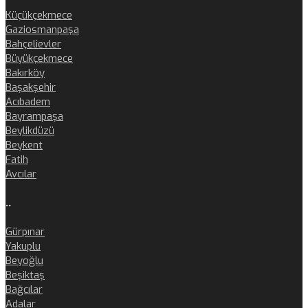
Küçükçekmece
Gaziosmanpaşa
Bahçelievler
Büyükçekmece
Bakırköy
Başakşehir
Acıbadem
Bayrampaşa
Beylikdüzü
Beykent
Fatih
Avcılar
..
Gürpınar
Yakuplu
Beyoğlu
Beşiktaş
Bağcılar
Adalar