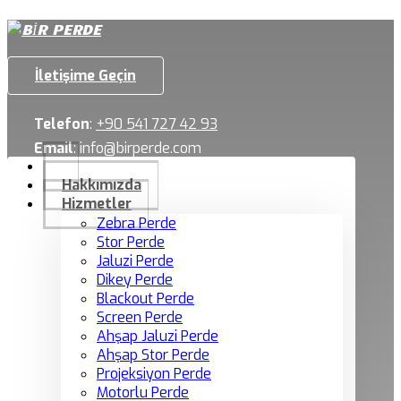
İletişime Geçin
Telefon
:
+90 541 727 42 93
Email
:
info@birperde.com
Hakkımızda
Hizmetler
Zebra Perde
Stor Perde
Jaluzi Perde
Dikey Perde
Blackout Perde
Screen Perde
Ahşap Jaluzi Perde
Ahşap Stor Perde
Projeksiyon Perde
Motorlu Perde