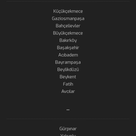
Küçükçekmece
Gaziosmanpaşa
Bahçelievler
Büyükçekmece
Bakırköy
Başakşehir
Acıbadem
Bayrampaşa
Beylikdüzü
Beykent
Fatih
Avcılar
..
Gürpınar
Yakuplu