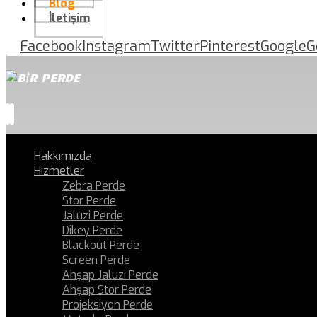
Blog
İletişim
Facebook
Instagram
Twitter
Pinterest
Google
G
Hakkımızda
Hizmetler
Zebra Perde
Stor Perde
Jaluzi Perde
Dikey Perde
Blackout Perde
Screen Perde
Ahşap Jaluzi Perde
Ahşap Stor Perde
Projeksiyon Perde