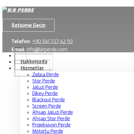
İletişime Geçin
Telefon
:
+90 541 727 42 93
Email
:
info@birperde.com
Hakkımızda
Hizmetler
Zebra Perde
Stor Perde
Jaluzi Perde
Dikey Perde
Blackout Perde
Screen Perde
Ahşap Jaluzi Perde
Ahşap Stor Perde
Projeksiyon Perde
Motorlu Perde