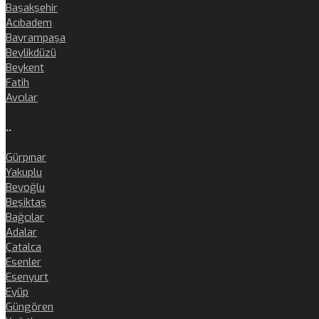
Başakşehir
Acıbadem
Bayrampaşa
Beylikdüzü
Beykent
Fatih
Avcılar
..
Gürpınar
Yakuplu
Beyoğlu
Beşiktaş
Bağcılar
Adalar
Çatalca
Esenler
Esenyurt
Eyüp
Güngören