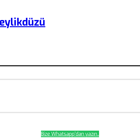
eylikdüzü
Bize Whatsapp'dan yazın..