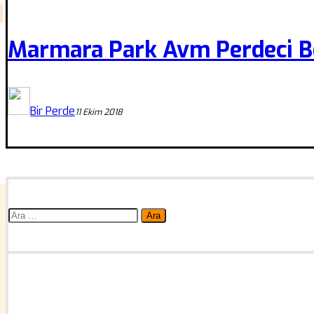
Marmara Park Avm Perdeci B
Bir Perde
11 Ekim 2018
Arama: