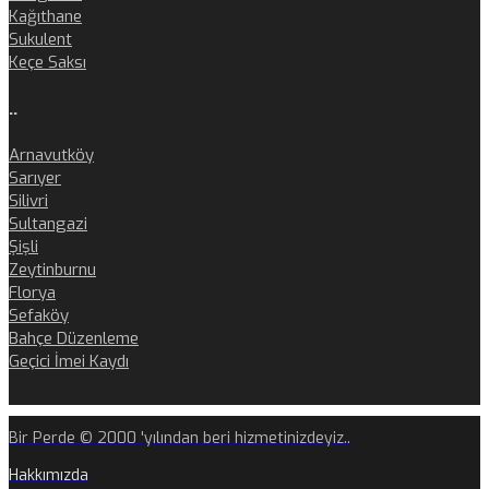
Kağıthane
Sukulent
Keçe Saksı
..
Arnavutköy
Sarıyer
Silivri
Sultangazi
Şişli
Zeytinburnu
Florya
Sefaköy
Bahçe Düzenleme
Geçici İmei Kaydı
Bir Perde © 2000 'yılından beri hizmetinizdeyiz..
Hakkımızda