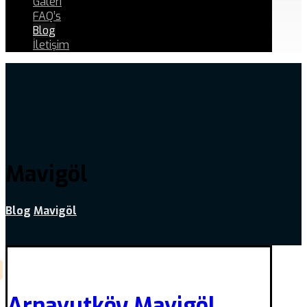
Galeri
FAQ’s
Blog
İletişim
Mavigöl
Blog
Mavigöl
Arnavutköy Mavigöl