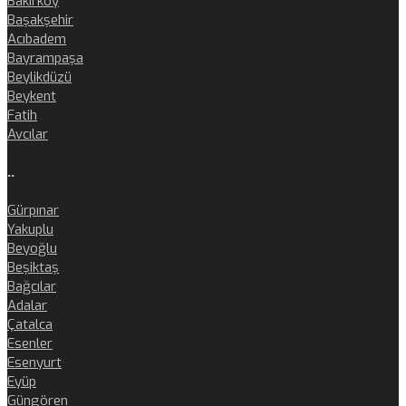
Bakırköy
Başakşehir
Acıbadem
Bayrampaşa
Beylikdüzü
Beykent
Fatih
Avcılar
..
Gürpınar
Yakuplu
Beyoğlu
Beşiktaş
Bağcılar
Adalar
Çatalca
Esenler
Esenyurt
Eyüp
Güngören