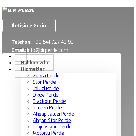
İletişime Geçin
Telefon
:
+90 541 727 42 93
Email
:
info@birperde.com
Hakkımızda
Hizmetler
Zebra Perde
Stor Perde
Jaluzi Perde
Dikey Perde
Blackout Perde
Screen Perde
Ahşap Jaluzi Perde
Ahşap Stor Perde
Projeksiyon Perde
Motorlu Perde