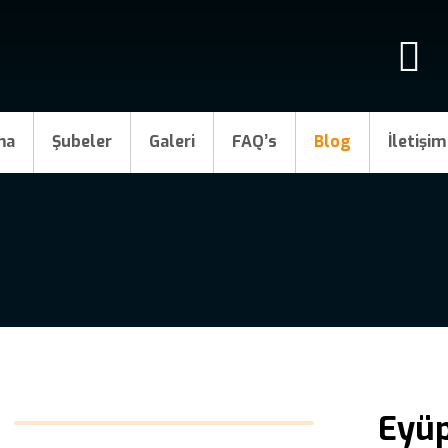
ma
Şubeler
Galeri
FAQ’s
Blog
İletişim
Eyüp