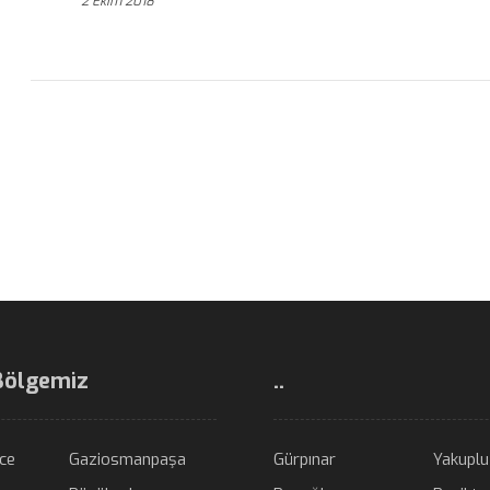
2 Ekim 2018
Bölgemiz
..
ce
Gaziosmanpaşa
Gürpınar
Yakuplu