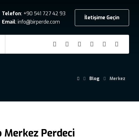
Telefon
:
+90 541 727 42 93
İletişime Geçin
Email
:
info@birperde.com
Blog
Merkez
 Merkez Perdeci