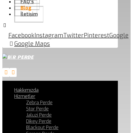
FAQ’s
Blog
İletişim
Facebook
Instagram
Twitter
Pinterest
Google
Google Maps
Hakkımızda
Hizmetler
Zebra Perde
Stor Perde
Jaluzi Perde
Dikey Perde
Blackout Perde