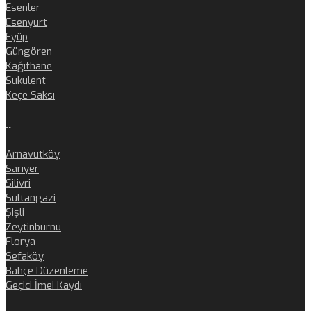
Esenler
Esenyurt
Eyüp
Güngören
Kağıthane
Sukulent
Keçe Saksı
..
Arnavutköy
Sarıyer
Silivri
Sultangazi
Şişli
Zeytinburnu
Florya
Sefaköy
Bahçe Düzenleme
Geçici İmei Kaydı