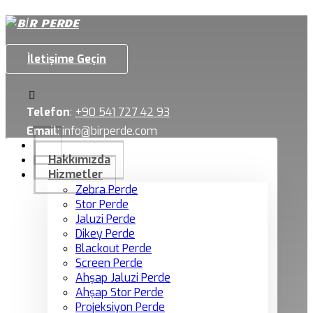
İletişime Geçin
Telefon
:
+90 541 727 42 93
Email
:
info@birperde.com
Hakkımızda
Hizmetler
Zebra Perde
Stor Perde
Jaluzi Perde
Dikey Perde
Blackout Perde
Screen Perde
Ahşap Jaluzi Perde
Ahşap Stor Perde
Projeksiyon Perde