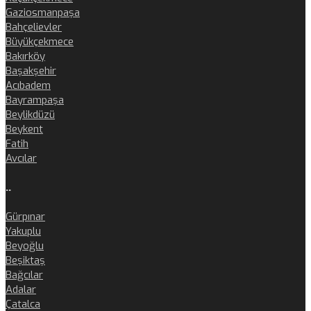
Gaziosmanpaşa
Bahçelievler
Büyükçekmece
Bakırköy
Başakşehir
Acıbadem
Bayrampaşa
Beylikdüzü
Beykent
Fatih
Avcılar
..
Gürpınar
Yakuplu
Beyoğlu
Beşiktaş
Bağcılar
Adalar
Çatalca