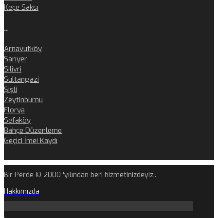
Keçe Saksı
..
Arnavutköy
Sarıyer
Silivri
Sultangazi
Şişli
Zeytinburnu
Florya
Sefaköy
Bahçe Düzenleme
Geçici İmei Kaydı
Bir Perde © 2000 'yılından beri hizmetinizdeyiz..
Hakkımızda