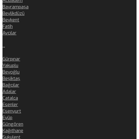
Acıbadem
Bayrampaşa
Beylikdüzü
Beykent
Fatih
Avcılar
..
Gürpınar
Yakuplu
Beyoğlu
Beşiktaş
Bağcılar
Adalar
Çatalca
Esenler
Esenyurt
Eyüp
Güngören
Kağıthane
Sukulent