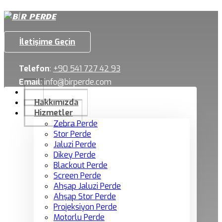
İletişime Geçin
Telefon
:
+90 541 727 42 93
Email
:
info@birperde.com
Hakkımızda
Hizmetler
Zebra Perde
Stor Perde
Jaluzi Perde
Dikey Perde
Blackout Perde
Screen Perde
Ahşap Jaluzi Perde
Ahşap Stor Perde
Projeksiyon Perde
Motorlu Perde