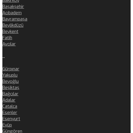
Bakırköy
Başakşehir
Acıbadem
Bayrampaşa
Beylikdüzü
Beykent
Fatih
Avcılar
..
Gürpınar
Yakuplu
Beyoğlu
Beşiktaş
Bağcılar
Adalar
Çatalca
Esenler
Esenyurt
Eyüp
Güngören