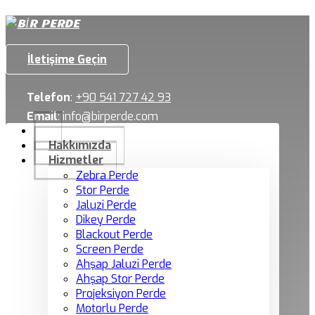
İletişime Geçin
Telefon
:
+90 541 727 42 93
Email
:
info@birperde.com
Hakkımızda
Hizmetler
Zebra Perde
Stor Perde
Jaluzi Perde
Dikey Perde
Blackout Perde
Screen Perde
Ahşap Jaluzi Perde
Ahşap Stor Perde
Projeksiyon Perde
Motorlu Perde