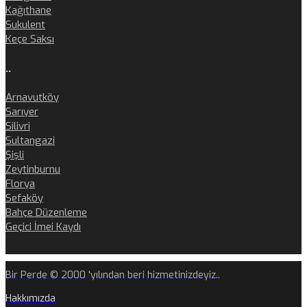
Kağıthane
Sukulent
Keçe Saksı
..
Arnavutköy
Sarıyer
Silivri
Sultangazi
Şişli
Zeytinburnu
Florya
Sefaköy
Bahçe Düzenleme
Geçici İmei Kaydı
Bir Perde © 2000 'yılından beri hizmetinizdeyiz..
Hakkımızda