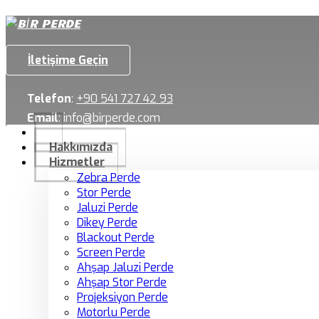
İletişime Geçin
Telefon
:
+90 541 727 42 93
Email
:
info@birperde.com
Hakkımızda
Hizmetler
Zebra Perde
Stor Perde
Jaluzi Perde
Dikey Perde
Blackout Perde
Screen Perde
Ahşap Jaluzi Perde
Ahşap Stor Perde
Projeksiyon Perde
Motorlu Perde