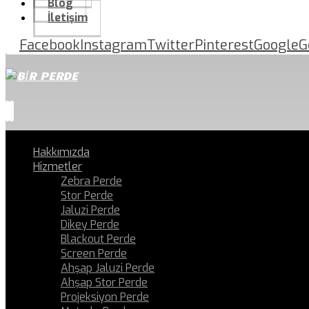
Blog
İletişim
Facebook
Instagram
Twitter
Pinterest
Google
G
Hakkımızda
Hizmetler
Zebra Perde
Stor Perde
Jaluzi Perde
Dikey Perde
Blackout Perde
Screen Perde
Ahşap Jaluzi Perde
Ahşap Stor Perde
Projeksiyon Perde