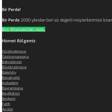
Bir Perde!
Bir Perde
2000 yılından beri siz değerli müşterilerimize İst
Bize Whatsapp'dan yazın..
Hizmet Bölgemiz
Küçükçekmece
Gaziosmanpaşa
Bahçelievler
Büyükçekmece
Bakırköy
Başakşehir
Acıbadem
Bayrampaşa
Beylikdüzü
Beykent
Fatih
Avcılar