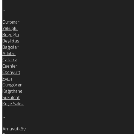
..
Gürpınar
Yakuplu
Beyoğlu
Beşiktaş
Bağcılar
Adalar
Çatalca
Esenler
Esenyurt
Eyüp
Güngören
Kağıthane
Sukulent
Keçe Saksı
..
Arnavutköy