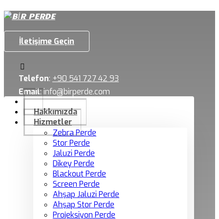
İletişime Geçin
Telefon
:
+90 541 727 42 93
Email
:
info@birperde.com
Hakkımızda
Hizmetler
Zebra Perde
Stor Perde
Jaluzi Perde
Dikey Perde
Blackout Perde
Screen Perde
Ahşap Jaluzi Perde
Ahşap Stor Perde
Projeksiyon Perde