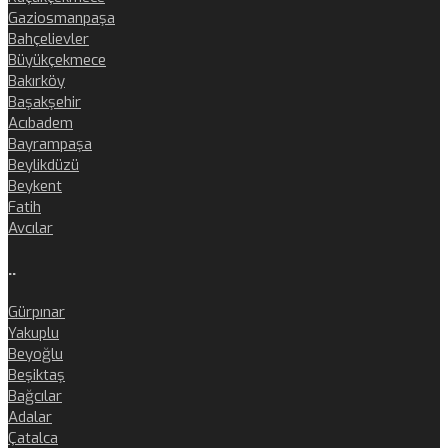
Gaziosmanpaşa
Bahçelievler
Büyükçekmece
Bakırköy
Başakşehir
Acıbadem
Bayrampaşa
Beylikdüzü
Beykent
Fatih
Avcılar
..
Gürpınar
Yakuplu
Beyoğlu
Beşiktaş
Bağcılar
Adalar
Çatalca