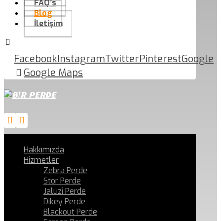
FAQ’s
Blog
İletişim
Facebook
Instagram
Twitter
Pinterest
Google
Google Maps
Hakkımızda
Hizmetler
Zebra Perde
Stor Perde
Jaluzi Perde
Dikey Perde
Blackout Perde