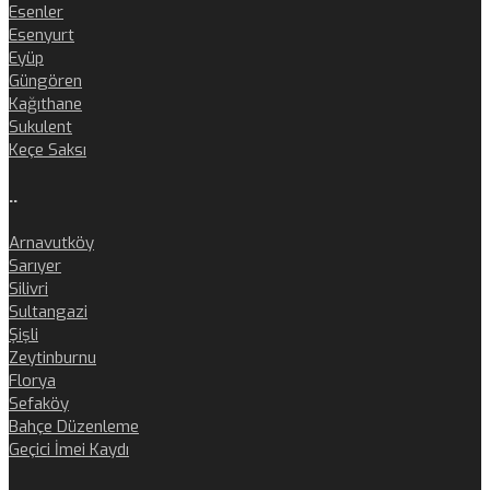
Esenler
Esenyurt
Eyüp
Güngören
Kağıthane
Sukulent
Keçe Saksı
..
Arnavutköy
Sarıyer
Silivri
Sultangazi
Şişli
Zeytinburnu
Florya
Sefaköy
Bahçe Düzenleme
Geçici İmei Kaydı