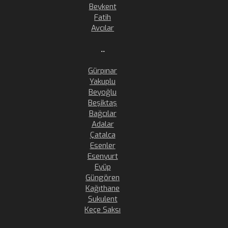
Beykent
Fatih
Avcılar
..
Gürpınar
Yakuplu
Beyoğlu
Beşiktaş
Bağcılar
Adalar
Çatalca
Esenler
Esenyurt
Eyüp
Güngören
Kağıthane
Sukulent
Keçe Saksı