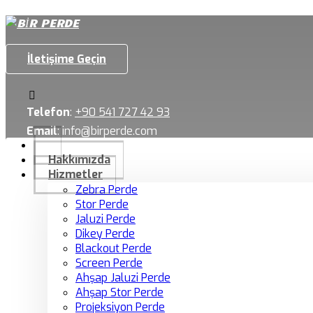
İletişime Geçin
Telefon
:
+90 541 727 42 93
Email
:
info@birperde.com
Hakkımızda
Hizmetler
Zebra Perde
Stor Perde
Jaluzi Perde
Dikey Perde
Blackout Perde
Screen Perde
Ahşap Jaluzi Perde
Ahşap Stor Perde
Projeksiyon Perde