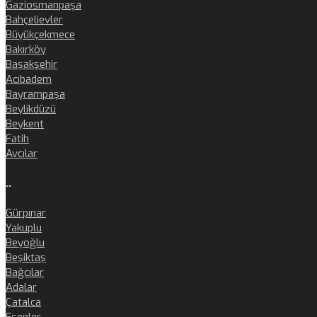
Gaziosmanpaşa
Bahçelievler
Büyükçekmece
Bakırköy
Başakşehir
Acıbadem
Bayrampaşa
Beylikdüzü
Beykent
Fatih
Avcılar
..
Gürpınar
Yakuplu
Beyoğlu
Beşiktaş
Bağcılar
Adalar
Çatalca