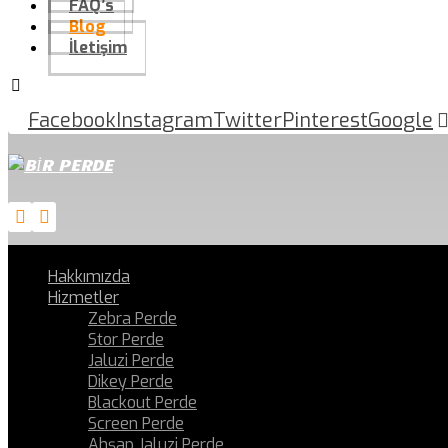
FAQ’s
Blog
İletişim
Facebook
Instagram
Twitter
Pinterest
Google
Hakkımızda
Hizmetler
Zebra Perde
Stor Perde
Jaluzi Perde
Dikey Perde
Blackout Perde
Screen Perde
Ahşap Jaluzi Perde