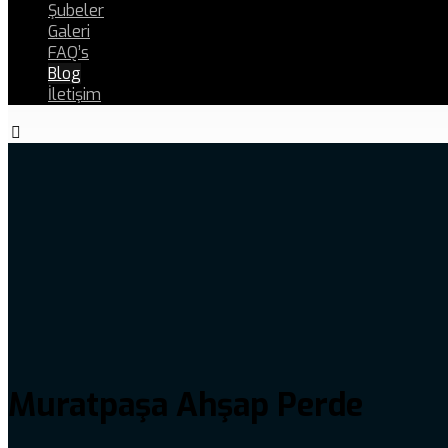
Şubeler
Galeri
FAQ’s
Blog
İletişim
Muratpaşa Ahşap Perde