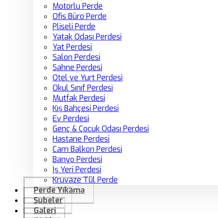
Motorlu Perde
Ofis Büro Perde
Pliseli Perde
Yatak Odası Perdesi
Yat Perdesi
Salon Perdesi
Sahne Perdesi
Otel ve Yurt Perdesi
Okul Sınıf Perdesi
Mutfak Perdesi
Kış Bahçesi Perdesi
Ev Perdesi
Genç & Çocuk Odası Perdesi
Hastane Perdesi
Cam Balkon Perdesi
Banyo Perdesi
İş Yeri Perdesi
Kruvaze Tül Perde
Perde Yıkama
Şubeler
Galeri