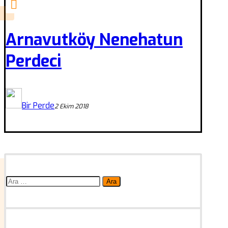
Arnavutköy Nenehatun
Perdeci
Bir Perde
2 Ekim 2018
Arama: