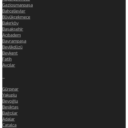
Gaziosmanpaşa
Bahçelievler
Büyükçekmece
Bakırköy
Başakşehir
Acıbadem
Bayrampaşa
Beylikdüzü
Beykent
Fatih
Avcılar
..
Gürpınar
Yakuplu
Beyoğlu
Beşiktaş
Bağcılar
Adalar
Çatalca