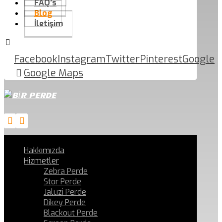
FAQ’s
Blog
İletişim
Facebook
Instagram
Twitter
Pinterest
Google
Google Maps
Hakkımızda
Hizmetler
Zebra Perde
Stor Perde
Jaluzi Perde
Dikey Perde
Blackout Perde