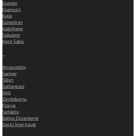
Esenler
Esenyurt
Eyüp
Güngören
Kağıthane
Sukulent
Keçe Saksı
..
Arnavutköy
Sarıyer
Silivri
Sultangazi
Şişli
Zeytinburnu
Florya
Sefaköy
Bahçe Düzenleme
Geçici İmei Kaydı