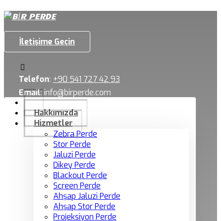
İletişime Geçin
Telefon
:
+90 541 727 42 93
Email
:
info@birperde.com
Hakkımızda
Hizmetler
Zebra Perde
Stor Perde
Jaluzi Perde
Dikey Perde
Blackout Perde
Screen Perde
Ahşap Jaluzi Perde
Ahşap Stor Perde
Projeksiyon Perde