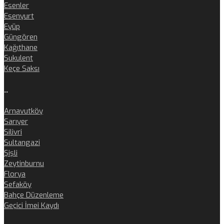
Esenler
Esenyurt
Eyüp
Güngören
Kağıthane
Sukulent
Keçe Saksı
..
Arnavutköy
Sarıyer
Silivri
Sultangazi
Şişli
Zeytinburnu
Florya
Sefaköy
Bahçe Düzenleme
Geçici İmei Kaydı