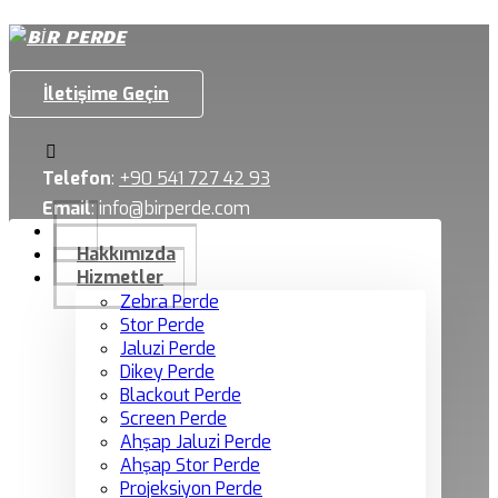
İletişime Geçin
Telefon
:
+90 541 727 42 93
Email
:
info@birperde.com
Hakkımızda
Hizmetler
Zebra Perde
Stor Perde
Jaluzi Perde
Dikey Perde
Blackout Perde
Screen Perde
Ahşap Jaluzi Perde
Ahşap Stor Perde
Projeksiyon Perde