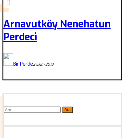
Arnavutköy Nenehatun
Perdeci
Bir Perde
2 Ekim 2018
Arama: