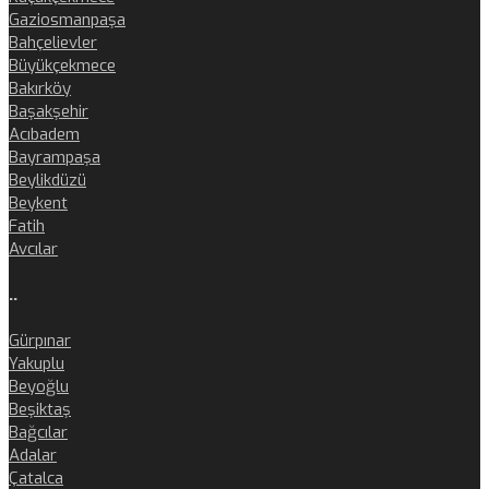
Gaziosmanpaşa
Bahçelievler
Büyükçekmece
Bakırköy
Başakşehir
Acıbadem
Bayrampaşa
Beylikdüzü
Beykent
Fatih
Avcılar
..
Gürpınar
Yakuplu
Beyoğlu
Beşiktaş
Bağcılar
Adalar
Çatalca