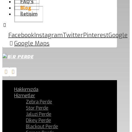
FAQ’s
Blog
İletişim
Facebook
Instagram
Twitter
Pinterest
Google
Google Maps
Hakkımızda
Hizmetler
Zebra Perde
Stor Perde
Jaluzi Perde
Dikey Perde
Blackout Perde