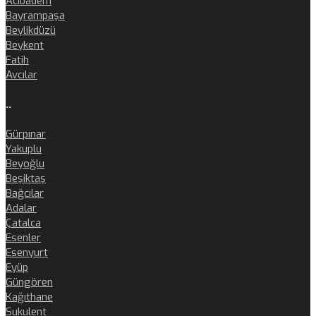
Acıbadem
Bayrampaşa
Beylikdüzü
Beykent
Fatih
Avcılar
..
Gürpınar
Yakuplu
Beyoğlu
Beşiktaş
Bağcılar
Adalar
Çatalca
Esenler
Esenyurt
Eyüp
Güngören
Kağıthane
Sukulent