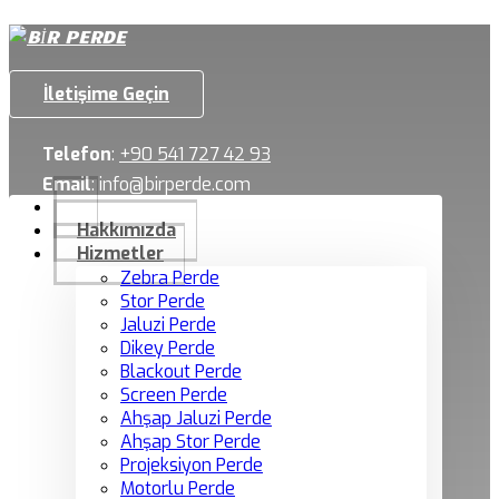
İletişime Geçin
Telefon
:
+90 541 727 42 93
Email
:
info@birperde.com
Hakkımızda
Hizmetler
Zebra Perde
Stor Perde
Jaluzi Perde
Dikey Perde
Blackout Perde
Screen Perde
Ahşap Jaluzi Perde
Ahşap Stor Perde
Projeksiyon Perde
Motorlu Perde