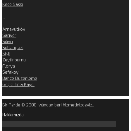
Keçe Saksı
..
Arnavutköy
Sarıyer
Silivri
Sultangazi
Şişli
Zeytinburnu
Florya
Sefaköy
Bahçe Düzenleme
Geçici İmei Kaydı
Bir Perde © 2000 'yılından beri hizmetinizdeyiz..
Hakkımızda