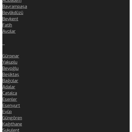
Acıbadem
Bayrampaşa
Beylikdüzü
Beykent
Fatih
Avcılar
..
Gürpınar
Yakuplu
Beyoğlu
Beşiktaş
Bağcılar
Adalar
Çatalca
Esenler
Esenyurt
Eyüp
Güngören
Kağıthane
Sukulent