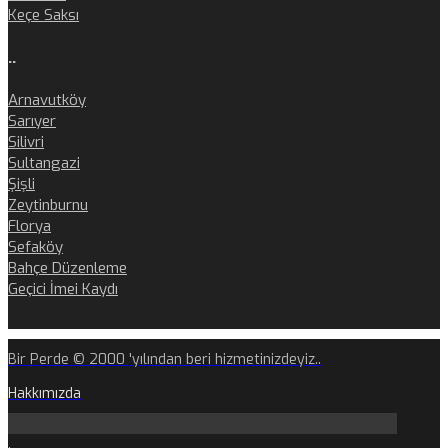
Keçe Saksı
..
Arnavutköy
Sarıyer
Silivri
Sultangazi
Şişli
Zeytinburnu
Florya
Sefaköy
Bahçe Düzenleme
Geçici İmei Kaydı
Bir Perde © 2000 'yılından beri hizmetinizdeyiz..
Hakkımızda