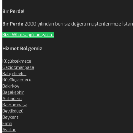
Bir Perde!
Bir Perde
2000 yılından beri siz değerli müşterilerimize İst
Bize Whatsapp'dan yazın..
Hizmet Bölgemiz
Küçükçekmece
Gaziosmanpaşa
Bahçelievler
Büyükçekmece
Bakırköy
Başakşehir
Acıbadem
Bayrampaşa
Beylikdüzü
Beykent
Fatih
Avcılar