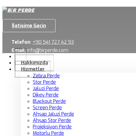
İletişime Geçin
Telefon
:
+90 541 727 42 93
Email
:
info@birperde.com
Hakkımızda
Hizmetler
Zebra Perde
Stor Perde
Jaluzi Perde
Dikey Perde
Blackout Perde
Screen Perde
Ahşap Jaluzi Perde
Ahşap Stor Perde
Projeksiyon Perde
Motorlu Perde