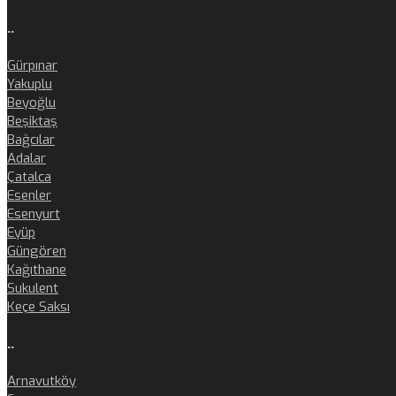
..
Gürpınar
Yakuplu
Beyoğlu
Beşiktaş
Bağcılar
Adalar
Çatalca
Esenler
Esenyurt
Eyüp
Güngören
Kağıthane
Sukulent
Keçe Saksı
..
Arnavutköy