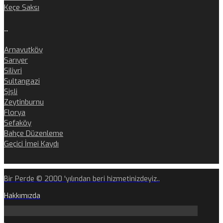
Keçe Saksı
..
Arnavutköy
Sarıyer
Silivri
Sultangazi
Şişli
Zeytinburnu
Florya
Sefaköy
Bahçe Düzenleme
Geçici İmei Kaydı
Bir Perde © 2000 'yılından beri hizmetinizdeyiz..
Hakkımızda