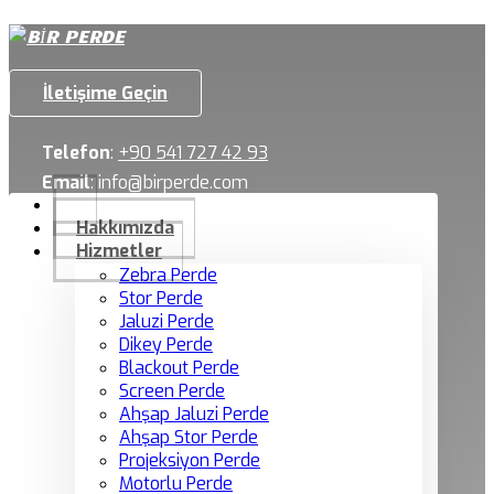
İletişime Geçin
Telefon
:
+90 541 727 42 93
Email
:
info@birperde.com
Hakkımızda
Hizmetler
Zebra Perde
Stor Perde
Jaluzi Perde
Dikey Perde
Blackout Perde
Screen Perde
Ahşap Jaluzi Perde
Ahşap Stor Perde
Projeksiyon Perde
Motorlu Perde