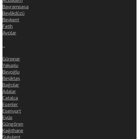
Acıbadem
Bayrampaşa
Beylikdüzü
Beykent
Fatih
Avcılar
..
Gürpınar
Yakuplu
Beyoğlu
Beşiktaş
Bağcılar
Adalar
Çatalca
Esenler
Esenyurt
Eyüp
Güngören
Kağıthane
Sukulent