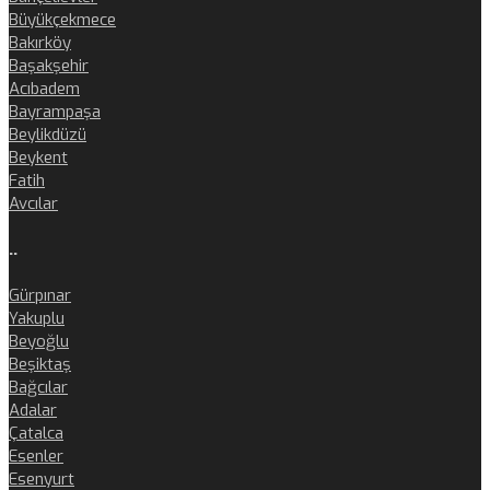
Büyükçekmece
Bakırköy
Başakşehir
Acıbadem
Bayrampaşa
Beylikdüzü
Beykent
Fatih
Avcılar
..
Gürpınar
Yakuplu
Beyoğlu
Beşiktaş
Bağcılar
Adalar
Çatalca
Esenler
Esenyurt