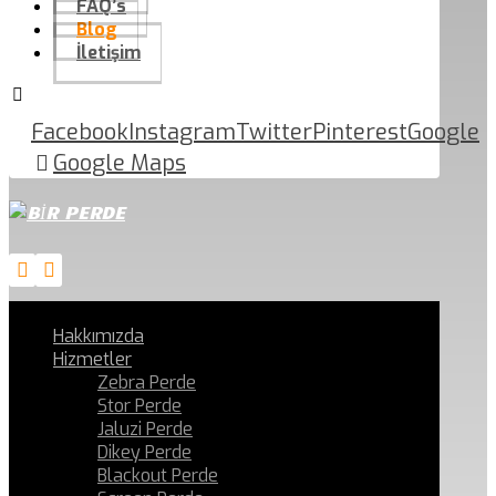
FAQ’s
Blog
İletişim
Facebook
Instagram
Twitter
Pinterest
Google
Google Maps
Hakkımızda
Hizmetler
Zebra Perde
Stor Perde
Jaluzi Perde
Dikey Perde
Blackout Perde