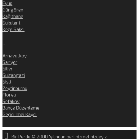
Eyüp
Güngören
Kağıthane
Sukulent
Keçe Saksı
..
Arnavutköy
Sarıyer
Silivri
Sultangazi
Şişli
Zeytinburnu
Florya
Sefaköy
Bahçe Düzenleme
Geçici İmei Kaydı
Bir Perde © 2000 'yılından beri hizmetinizdeyiz..