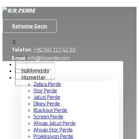
İletişime Geçin
Telefon
:
+90 541 727 42 93
Email
:
info@birperde.com
Hakkımızda
Hizmetler
Zebra Perde
Stor Perde
Jaluzi Perde
Dikey Perde
Blackout Perde
Screen Perde
Ahşap Jaluzi Perde
Ahşap Stor Perde
Projeksiyon Perde