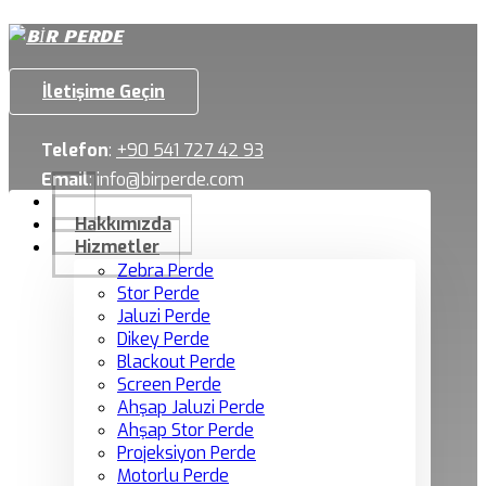
İletişime Geçin
Telefon
:
+90 541 727 42 93
Email
:
info@birperde.com
Hakkımızda
Hizmetler
Zebra Perde
Stor Perde
Jaluzi Perde
Dikey Perde
Blackout Perde
Screen Perde
Ahşap Jaluzi Perde
Ahşap Stor Perde
Projeksiyon Perde
Motorlu Perde