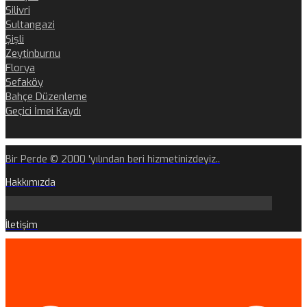
Silivri
Sultangazi
Şişli
Zeytinburnu
Florya
Sefaköy
Bahçe Düzenleme
Geçici İmei Kaydı
Bir Perde © 2000 'yılından beri hizmetinizdeyiz..
Hakkımızda
İletişim