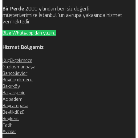
Bir Perde
2000 yılından beri siz değerli
müşterilerimize İstanbul ‘un avrupa yakasında hizmet
vermektedir.
Bize Whatsapp'dan yazın..
Hizmet Bölgemiz
Küçükçekmece
Gaziosmanpaşa
Bahçelievler
Büyükçekmece
Bakırköy
Başakşehir
Acıbadem
Bayrampaşa
Beylikdüzü
Beykent
Fatih
Avcılar