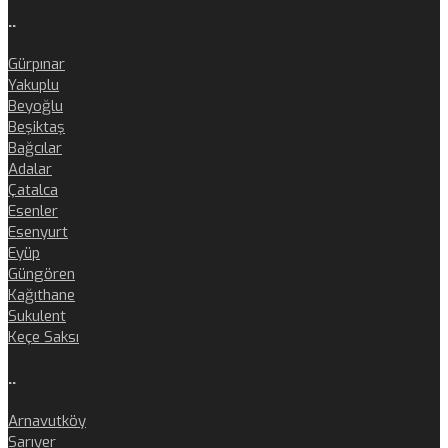
..
Gürpınar
Yakuplu
Beyoğlu
Beşiktaş
Bağcılar
Adalar
Çatalca
Esenler
Esenyurt
Eyüp
Güngören
Kağıthane
Sukulent
Keçe Saksı
..
Arnavutköy
Sarıyer