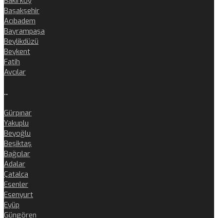
Bakırköy
Başakşehir
Acıbadem
Bayrampaşa
Beylikdüzü
Beykent
Fatih
Avcılar
..
Gürpınar
Yakuplu
Beyoğlu
Beşiktaş
Bağcılar
Adalar
Çatalca
Esenler
Esenyurt
Eyüp
Güngören