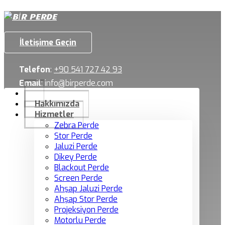
İletişime Geçin
Telefon
:
+90 541 727 42 93
Email
:
info@birperde.com
Hakkımızda
Hizmetler
Zebra Perde
Stor Perde
Jaluzi Perde
Dikey Perde
Blackout Perde
Screen Perde
Ahşap Jaluzi Perde
Ahşap Stor Perde
Projeksiyon Perde
Motorlu Perde