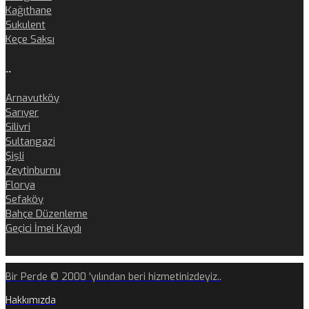
Kağıthane
Sukulent
Keçe Saksı
..
Arnavutköy
Sarıyer
Silivri
Sultangazi
Şişli
Zeytinburnu
Florya
Sefaköy
Bahçe Düzenleme
Geçici İmei Kaydı
Bir Perde © 2000 'yılından beri hizmetinizdeyiz..
Hakkımızda