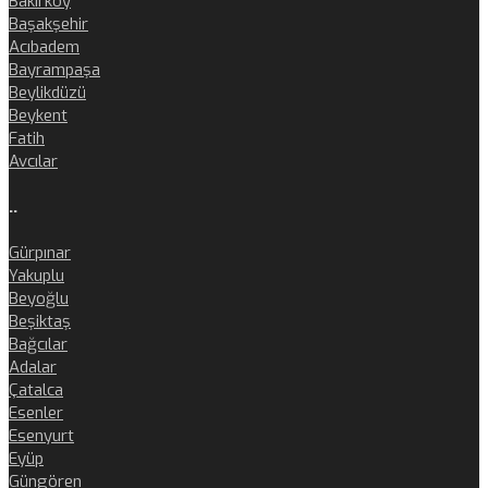
Bakırköy
Başakşehir
Acıbadem
Bayrampaşa
Beylikdüzü
Beykent
Fatih
Avcılar
..
Gürpınar
Yakuplu
Beyoğlu
Beşiktaş
Bağcılar
Adalar
Çatalca
Esenler
Esenyurt
Eyüp
Güngören