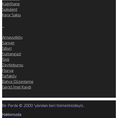
Kağıthane
Sukulent
Keçe Saksı
..
Arnavutköy
Sarıyer
Silivri
Sultangazi
Şişli
Zeytinburnu
Florya
Sefaköy
Bahçe Düzenleme
Geçici İmei Kaydı
Bir Perde © 2000 'yılından beri hizmetinizdeyiz..
Hakkımızda