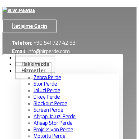
İletişime Geçin
Telefon
:
+90 541 727 42 93
Email
:
info@birperde.com
Hakkımızda
Hizmetler
Zebra Perde
Stor Perde
Jaluzi Perde
Dikey Perde
Blackout Perde
Screen Perde
Ahşap Jaluzi Perde
Ahşap Stor Perde
Projeksiyon Perde
Motorlu Perde