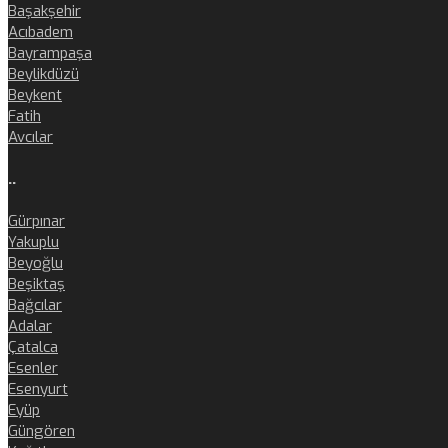
Başakşehir
Acıbadem
Bayrampaşa
Beylikdüzü
Beykent
Fatih
Avcılar
..
Gürpınar
Yakuplu
Beyoğlu
Beşiktaş
Bağcılar
Adalar
Çatalca
Esenler
Esenyurt
Eyüp
Güngören