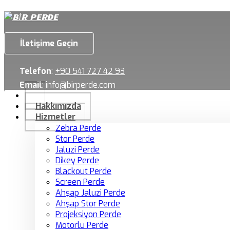
İletişime Geçin
Telefon
:
+90 541 727 42 93
Email
:
info@birperde.com
Hakkımızda
Hizmetler
Zebra Perde
Stor Perde
Jaluzi Perde
Dikey Perde
Blackout Perde
Screen Perde
Ahşap Jaluzi Perde
Ahşap Stor Perde
Projeksiyon Perde
Motorlu Perde