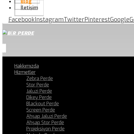
Blog
İletişim
Facebook
Instagram
Twitter
Pinterest
Google
G
Hakkımızda
Hizmetler
Zebra Perde
Stor Perde
Jaluzi Perde
Dikey Perde
Blackout Perde
Screen Perde
Ahşap Jaluzi Perde
Ahşap Stor Perde
Projeksiyon Perde