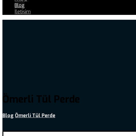
Blog
İletişim
Ömerli Tül Perde
Blog
Ömerli Tül Perde