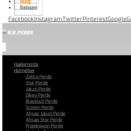
Blog
İletişim
Facebook
Instagram
Twitter
Pinterest
Google
G
Hakkımızda
Hizmetler
Zebra Perde
Stor Perde
Jaluzi Perde
Dikey Perde
Blackout Perde
Screen Perde
Ahşap Jaluzi Perde
Ahşap Stor Perde
Projeksiyon Perde