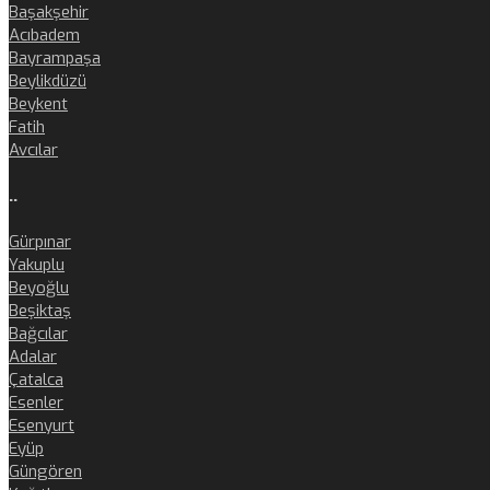
Başakşehir
Acıbadem
Bayrampaşa
Beylikdüzü
Beykent
Fatih
Avcılar
..
Gürpınar
Yakuplu
Beyoğlu
Beşiktaş
Bağcılar
Adalar
Çatalca
Esenler
Esenyurt
Eyüp
Güngören