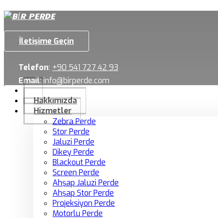
İletişime Geçin
Telefon
:
+90 541 727 42 93
Email
:
info@birperde.com
Hakkımızda
Hizmetler
Zebra Perde
Stor Perde
Jaluzi Perde
Dikey Perde
Blackout Perde
Screen Perde
Ahşap Jaluzi Perde
Ahşap Stor Perde
Projeksiyon Perde
Motorlu Perde