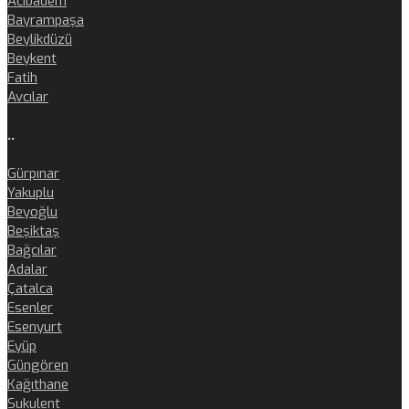
Acıbadem
Bayrampaşa
Beylikdüzü
Beykent
Fatih
Avcılar
..
Gürpınar
Yakuplu
Beyoğlu
Beşiktaş
Bağcılar
Adalar
Çatalca
Esenler
Esenyurt
Eyüp
Güngören
Kağıthane
Sukulent