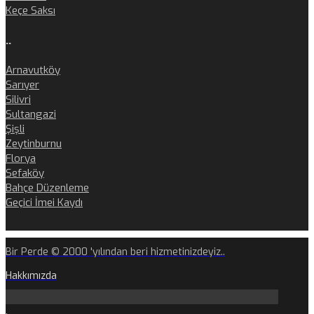
Keçe Saksı
..
Arnavutköy
Sarıyer
Silivri
Sultangazi
Şişli
Zeytinburnu
Florya
Sefaköy
Bahçe Düzenleme
Geçici İmei Kaydı
Bir Perde © 2000 'yılından beri hizmetinizdeyiz..
Hakkımızda