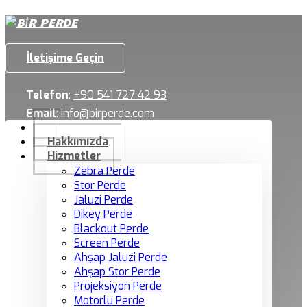
İletişime Geçin
Telefon
:
+90 541 727 42 93
Email
:
info@birperde.com
Hakkımızda
Hizmetler
Zebra Perde
Stor Perde
Jaluzi Perde
Dikey Perde
Blackout Perde
Screen Perde
Ahşap Jaluzi Perde
Ahşap Stor Perde
Projeksiyon Perde
Motorlu Perde