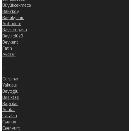
Büyükçekmece
Bakırköy
Başakşehir
Acıbadem
Bayrampaşa
Beylikdüzü
Beykent
Fatih
Avcılar
..
Gürpınar
Yakuplu
Beyoğlu
Beşiktaş
Bağcılar
Adalar
Çatalca
Esenler
Esenyurt