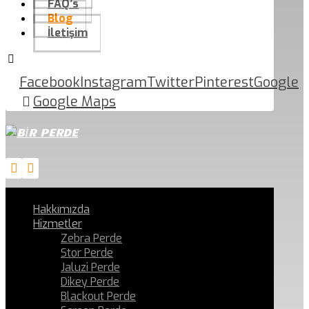
FAQ’s
Blog
İletişim
Facebook
Instagram
Twitter
Pinterest
Google
Google Maps
Hakkımızda
Hizmetler
Zebra Perde
Stor Perde
Jaluzi Perde
Dikey Perde
Blackout Perde