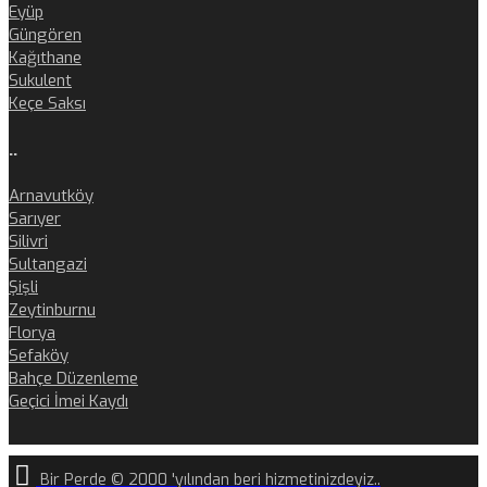
Eyüp
Güngören
Kağıthane
Sukulent
Keçe Saksı
..
Arnavutköy
Sarıyer
Silivri
Sultangazi
Şişli
Zeytinburnu
Florya
Sefaköy
Bahçe Düzenleme
Geçici İmei Kaydı
Bir Perde © 2000 'yılından beri hizmetinizdeyiz..