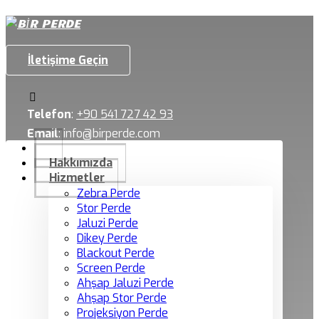
İletişime Geçin
Telefon
:
+90 541 727 42 93
Email
:
info@birperde.com
Hakkımızda
Hizmetler
Zebra Perde
Stor Perde
Jaluzi Perde
Dikey Perde
Blackout Perde
Screen Perde
Ahşap Jaluzi Perde
Ahşap Stor Perde
Projeksiyon Perde