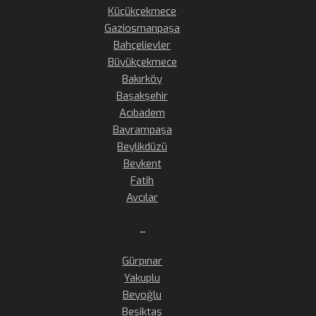
Küçükçekmece
Gaziosmanpaşa
Bahçelievler
Büyükçekmece
Bakırköy
Başakşehir
Acıbadem
Bayrampaşa
Beylikdüzü
Beykent
Fatih
Avcılar
..
Gürpınar
Yakuplu
Beyoğlu
Beşiktaş