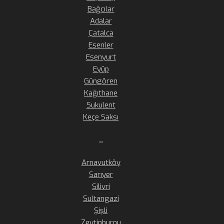
Bağcılar
Adalar
Çatalca
Esenler
Esenyurt
Eyüp
Güngören
Kağıthane
Sukulent
Keçe Saksı
..
Arnavutköy
Sarıyer
Silivri
Sultangazi
Şişli
Zeytinburnu