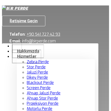
İletişime Geçin
Telefon
:
+90 541 727 42 93
Email
:
info@birperde.com
Hakkımızda
Hizmetler
Zebra Perde
Stor Perde
Jaluzi Perde
Dikey Perde
Blackout Perde
Screen Perde
Ahşap Jaluzi Perde
Ahşap Stor Perde
Projeksiyon Perde
Motorlu Perde