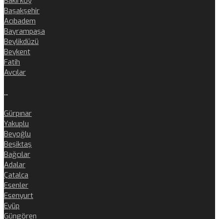
Bakırköy
Başakşehir
Acıbadem
Bayrampaşa
Beylikdüzü
Beykent
Fatih
Avcılar
..
Gürpınar
Yakuplu
Beyoğlu
Beşiktaş
Bağcılar
Adalar
Çatalca
Esenler
Esenyurt
Eyüp
Güngören