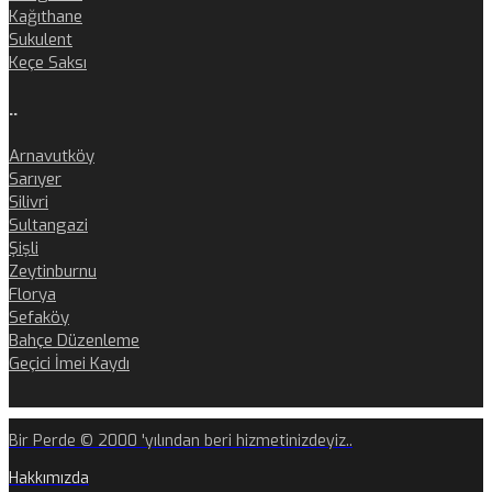
Kağıthane
Sukulent
Keçe Saksı
..
Arnavutköy
Sarıyer
Silivri
Sultangazi
Şişli
Zeytinburnu
Florya
Sefaköy
Bahçe Düzenleme
Geçici İmei Kaydı
Bir Perde © 2000 'yılından beri hizmetinizdeyiz..
Hakkımızda