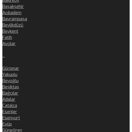
Bakırköy
Başakşehir
Acıbadem
Bayrampaşa
Beylikdüzü
Beykent
Fatih
Avcılar
..
Gürpınar
Yakuplu
Beyoğlu
Beşiktaş
Bağcılar
Adalar
Çatalca
Esenler
Esenyurt
Eyüp
Güngören