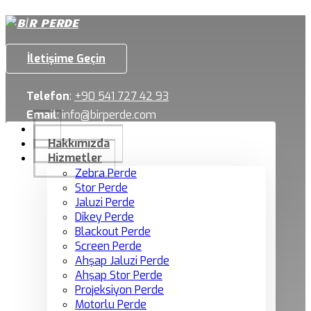
İletişime Geçin
Telefon
:
+90 541 727 42 93
Email
:
info@birperde.com
Hakkımızda
Hizmetler
Zebra Perde
Stor Perde
Jaluzi Perde
Dikey Perde
Blackout Perde
Screen Perde
Ahşap Jaluzi Perde
Ahşap Stor Perde
Projeksiyon Perde
Motorlu Perde