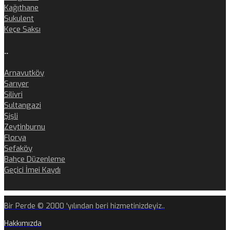
Kağıthane
Sukulent
Keçe Saksı
..
Arnavutköy
Sarıyer
Silivri
Sultangazi
Şişli
Zeytinburnu
Florya
Sefaköy
Bahçe Düzenleme
Geçici İmei Kaydı
Bir Perde © 2000 'yılından beri hizmetinizdeyiz..
Hakkımızda