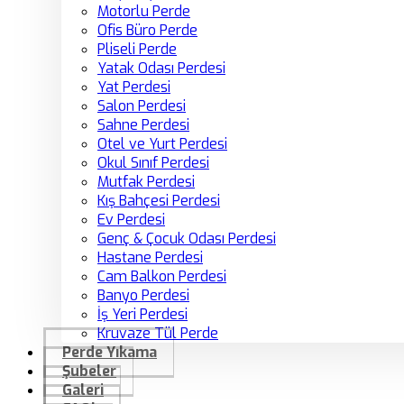
Motorlu Perde
Ofis Büro Perde
Pliseli Perde
Yatak Odası Perdesi
Yat Perdesi
Salon Perdesi
Sahne Perdesi
Otel ve Yurt Perdesi
Okul Sınıf Perdesi
Mutfak Perdesi
Kış Bahçesi Perdesi
Ev Perdesi
Genç & Çocuk Odası Perdesi
Hastane Perdesi
Cam Balkon Perdesi
Banyo Perdesi
İş Yeri Perdesi
Kruvaze Tül Perde
Perde Yıkama
Şubeler
Galeri