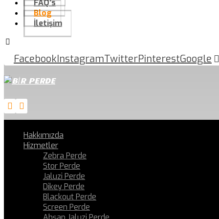
FAQ’s
Blog
İletişim
Facebook
Instagram
Twitter
Pinterest
Google
Hakkımızda
Hizmetler
Zebra Perde
Stor Perde
Jaluzi Perde
Dikey Perde
Blackout Perde
Screen Perde
Ahşap Jaluzi Perde