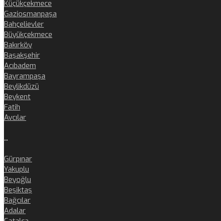
Küçükçekmece
Gaziosmanpaşa
Bahçelievler
Büyükçekmece
Bakırköy
Başakşehir
Acıbadem
Bayrampaşa
Beylikdüzü
Beykent
Fatih
Avcılar
..
Gürpınar
Yakuplu
Beyoğlu
Beşiktaş
Bağcılar
Adalar