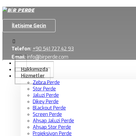
İletişime Geçin
Telefon
:
+90 541 727 42 93
Email
:
info@birperde.com
Hakkımızda
Hizmetler
Zebra Perde
Stor Perde
Jaluzi Perde
Dikey Perde
Blackout Perde
Screen Perde
Ahşap Jaluzi Perde
Ahşap Stor Perde
Projeksiyon Perde