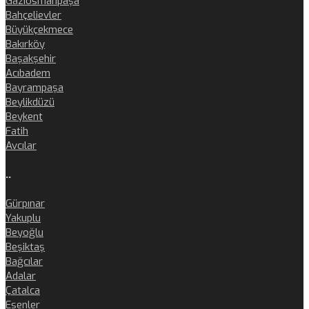
Gaziosmanpaşa
Bahçelievler
Büyükçekmece
Bakırköy
Başakşehir
Acıbadem
Bayrampaşa
Beylikdüzü
Beykent
Fatih
Avcılar
..
Gürpınar
Yakuplu
Beyoğlu
Beşiktaş
Bağcılar
Adalar
Çatalca
Esenler