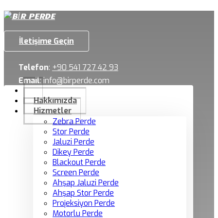
İletişime Geçin
Telefon
:
+90 541 727 42 93
Email
:
info@birperde.com
Hakkımızda
Hizmetler
Zebra Perde
Stor Perde
Jaluzi Perde
Dikey Perde
Blackout Perde
Screen Perde
Ahşap Jaluzi Perde
Ahşap Stor Perde
Projeksiyon Perde
Motorlu Perde