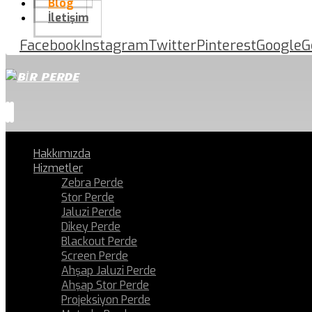
Blog
İletişim
Facebook
Instagram
Twitter
Pinterest
Google
G
Hakkımızda
Hizmetler
Zebra Perde
Stor Perde
Jaluzi Perde
Dikey Perde
Blackout Perde
Screen Perde
Ahşap Jaluzi Perde
Ahşap Stor Perde
Projeksiyon Perde