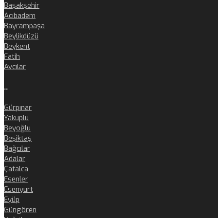
Başakşehir
Acıbadem
Bayrampaşa
Beylikdüzü
Beykent
Fatih
Avcılar
..
Gürpınar
Yakuplu
Beyoğlu
Beşiktaş
Bağcılar
Adalar
Çatalca
Esenler
Esenyurt
Eyüp
Güngören