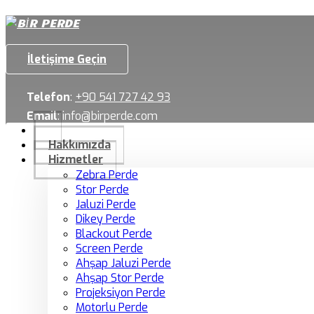
İletişime Geçin
Telefon
:
+90 541 727 42 93
Email
:
info@birperde.com
Hakkımızda
Hizmetler
Zebra Perde
Stor Perde
Jaluzi Perde
Dikey Perde
Blackout Perde
Screen Perde
Ahşap Jaluzi Perde
Ahşap Stor Perde
Projeksiyon Perde
Motorlu Perde