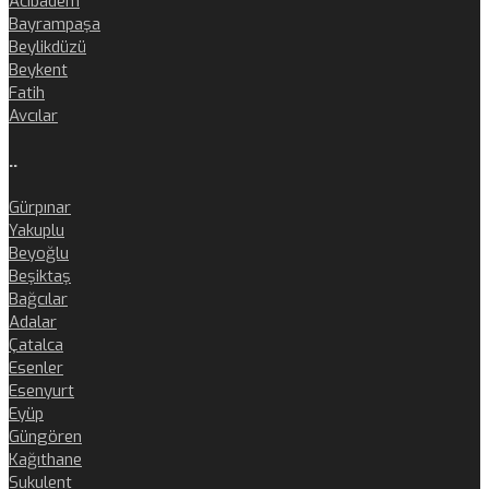
Acıbadem
Bayrampaşa
Beylikdüzü
Beykent
Fatih
Avcılar
..
Gürpınar
Yakuplu
Beyoğlu
Beşiktaş
Bağcılar
Adalar
Çatalca
Esenler
Esenyurt
Eyüp
Güngören
Kağıthane
Sukulent