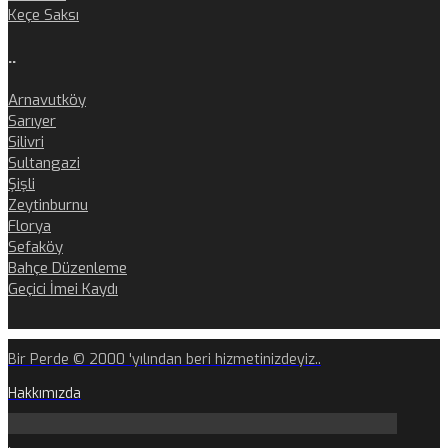
Keçe Saksı
..
Arnavutköy
Sarıyer
Silivri
Sultangazi
Şişli
Zeytinburnu
Florya
Sefaköy
Bahçe Düzenleme
Geçici İmei Kaydı
Bir Perde © 2000 'yılından beri hizmetinizdeyiz..
Hakkımızda