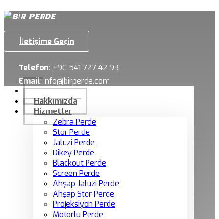
İletişime Geçin
Telefon
:
+90 541 727 42 93
Email
:
info@birperde.com
Hakkımızda
Hizmetler
Zebra Perde
Stor Perde
Jaluzi Perde
Dikey Perde
Blackout Perde
Screen Perde
Ahşap Jaluzi Perde
Ahşap Stor Perde
Projeksiyon Perde
Motorlu Perde