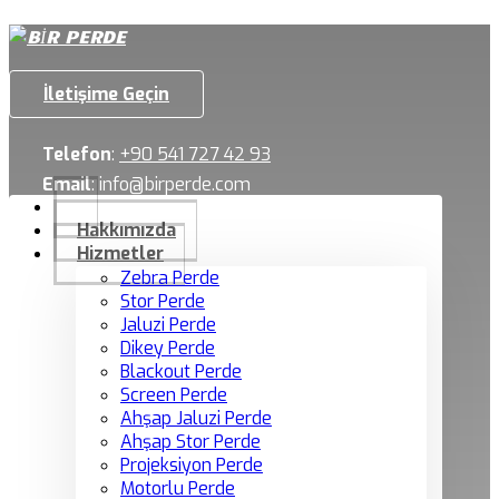
İletişime Geçin
Telefon
:
+90 541 727 42 93
Email
:
info@birperde.com
Hakkımızda
Hizmetler
Zebra Perde
Stor Perde
Jaluzi Perde
Dikey Perde
Blackout Perde
Screen Perde
Ahşap Jaluzi Perde
Ahşap Stor Perde
Projeksiyon Perde
Motorlu Perde