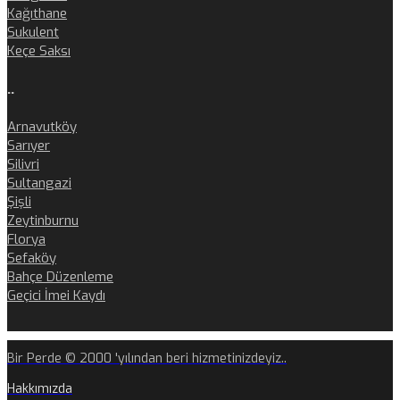
Kağıthane
Sukulent
Keçe Saksı
..
Arnavutköy
Sarıyer
Silivri
Sultangazi
Şişli
Zeytinburnu
Florya
Sefaköy
Bahçe Düzenleme
Geçici İmei Kaydı
Bir Perde © 2000 'yılından beri hizmetinizdeyiz..
Hakkımızda