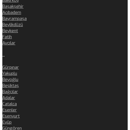
Bakırköy
Başakşehir
Acıbadem
Bayrampaşa
Beylikdüzü
Beykent
Fatih
Avcılar
..
Gürpınar
Yakuplu
Beyoğlu
Beşiktaş
Bağcılar
Adalar
Çatalca
Esenler
Esenyurt
Eyüp
Güngören