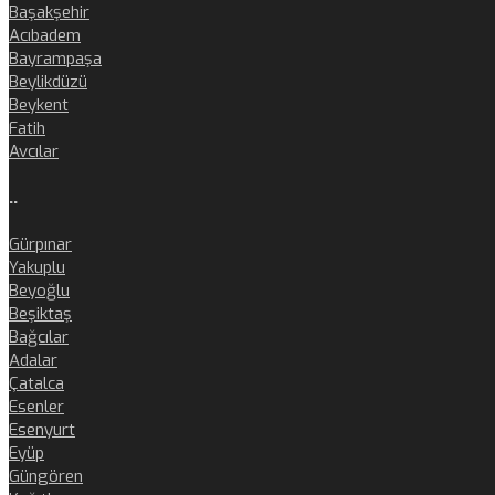
Başakşehir
Acıbadem
Bayrampaşa
Beylikdüzü
Beykent
Fatih
Avcılar
..
Gürpınar
Yakuplu
Beyoğlu
Beşiktaş
Bağcılar
Adalar
Çatalca
Esenler
Esenyurt
Eyüp
Güngören