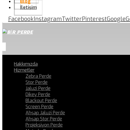
Blog
İletişim
Facebook
Instagram
Twitter
Pinterest
Google
G
Hakkımızda
Hizmetler
Zebra Perde
Stor Perde
Jaluzi Perde
Dikey Perde
Blackout Perde
Screen Perde
Ahşap Jaluzi Perde
Ahşap Stor Perde
Projeksiyon Perde