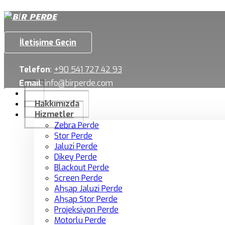
İletişime Geçin
Telefon
:
+90 541 727 42 93
Email
:
info@birperde.com
Hakkımızda
Hizmetler
Zebra Perde
Stor Perde
Jaluzi Perde
Dikey Perde
Blackout Perde
Screen Perde
Ahşap Jaluzi Perde
Ahşap Stor Perde
Projeksiyon Perde
Motorlu Perde