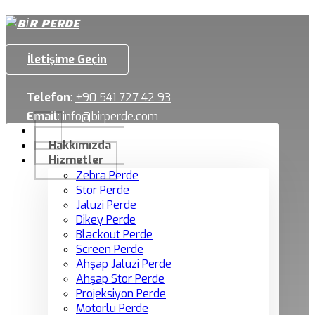
İletişime Geçin
Telefon
:
+90 541 727 42 93
Email
:
info@birperde.com
Hakkımızda
Hizmetler
Zebra Perde
Stor Perde
Jaluzi Perde
Dikey Perde
Blackout Perde
Screen Perde
Ahşap Jaluzi Perde
Ahşap Stor Perde
Projeksiyon Perde
Motorlu Perde