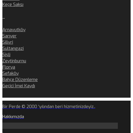
Keçe Saksı
..
Arnavutköy
Sarıyer
Silivri
Sultangazi
Şişli
Zeytinburnu
Florya
Sefaköy
Bahçe Düzenleme
Geçici İmei Kaydı
Bir Perde © 2000 'yılından beri hizmetinizdeyiz..
Hakkımızda