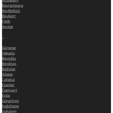
Acıbadem
Bayrampaşa
Beylikdüzü
Beykent
Fatih
Avcılar
..
Gürpınar
Yakuplu
Beyoğlu
Beşiktaş
Bağcılar
Adalar
Çatalca
Esenler
Esenyurt
Eyüp
Güngören
Kağıthane
Sukulent