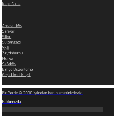
Keçe Saksı
..
Arnavutköy
Sarıyer
Silivri
Sultangazi
Şişli
Zeytinburnu
Florya
Sefaköy
Bahçe Düzenleme
Geçici İmei Kaydı
Bir Perde © 2000 'yılından beri hizmetinizdeyiz..
Hakkımızda