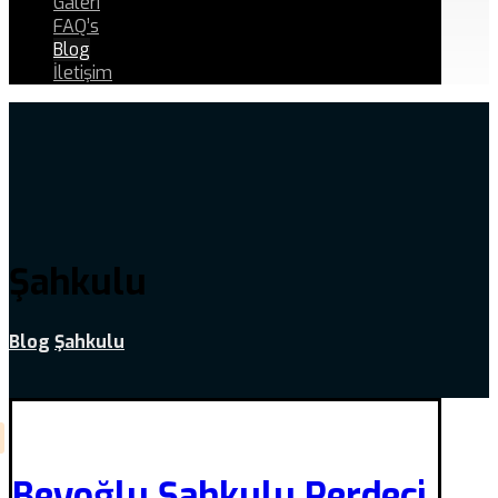
Galeri
FAQ’s
Blog
İletişim
Şahkulu
Blog
Şahkulu
Beyoğlu Şahkulu Perdeci