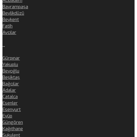
Acıbadem
Bayrampaşa
Beylikdüzü
Beykent
Fatih
Avcılar
..
Gürpınar
Yakuplu
Beyoğlu
Beşiktaş
Bağcılar
Adalar
Çatalca
Esenler
Esenyurt
Eyüp
Güngören
Kağıthane
Sukulent