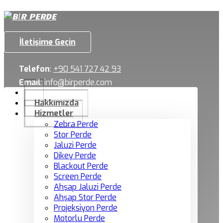
İletişime Geçin
Telefon
:
+90 541 727 42 93
Email
:
info@birperde.com
Hakkımızda
Hizmetler
Zebra Perde
Stor Perde
Jaluzi Perde
Dikey Perde
Blackout Perde
Screen Perde
Ahşap Jaluzi Perde
Ahşap Stor Perde
Projeksiyon Perde
Motorlu Perde