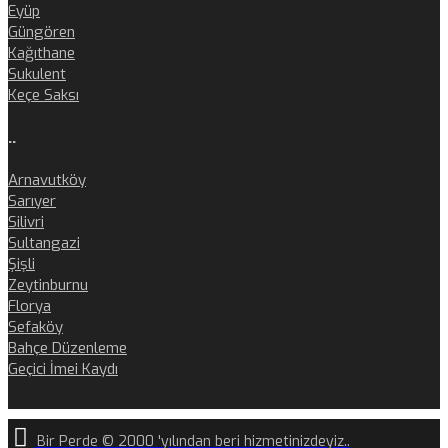
Eyüp
Güngören
Kağıthane
Sukulent
Keçe Saksı
..
Arnavutköy
Sarıyer
Silivri
Sultangazi
Şişli
Zeytinburnu
Florya
Sefaköy
Bahçe Düzenleme
Geçici İmei Kaydı
Bir Perde © 2000 'yılından beri hizmetinizdeyiz..