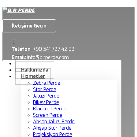
İletişime Geçin
Telefon
:
+90 541 727 42 93
Email
:
info@birperde.com
Hakkımızda
Hizmetler
Zebra Perde
Stor Perde
Jaluzi Perde
Dikey Perde
Blackout Perde
Screen Perde
Ahşap Jaluzi Perde
Ahşap Stor Perde
Projeksiyon Perde