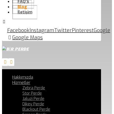
FAQ’s
Blog
İletişim
Facebook
Instagram
Twitter
Pinterest
Google
Google Maps
Hakkımızda
Hizmetler
Zebra Perde
Stor Perde
Jaluzi Perde
Dikey Perde
Blackout Perde