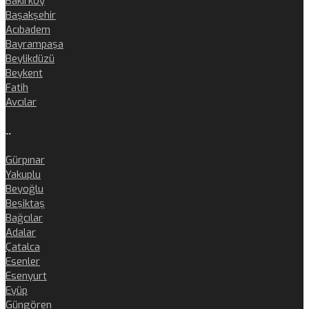
Bakırköy
Başakşehir
Acıbadem
Bayrampaşa
Beylikdüzü
Beykent
Fatih
Avcılar
..
Gürpınar
Yakuplu
Beyoğlu
Beşiktaş
Bağcılar
Adalar
Çatalca
Esenler
Esenyurt
Eyüp
Güngören