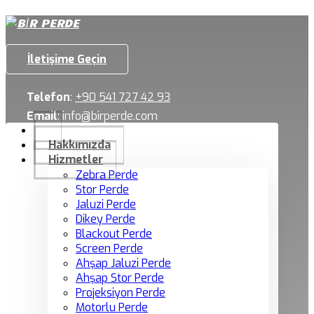
İletişime Geçin
Telefon
:
+90 541 727 42 93
Email
:
info@birperde.com
Hakkımızda
Hizmetler
Zebra Perde
Stor Perde
Jaluzi Perde
Dikey Perde
Blackout Perde
Screen Perde
Ahşap Jaluzi Perde
Ahşap Stor Perde
Projeksiyon Perde
Motorlu Perde