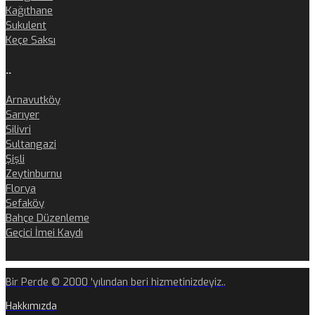
Kağıthane
Sukulent
Keçe Saksı
..
Arnavutköy
Sarıyer
Silivri
Sultangazi
Şişli
Zeytinburnu
Florya
Sefaköy
Bahçe Düzenleme
Geçici İmei Kaydı
Bir Perde © 2000 'yılından beri hizmetinizdeyiz..
Hakkımızda