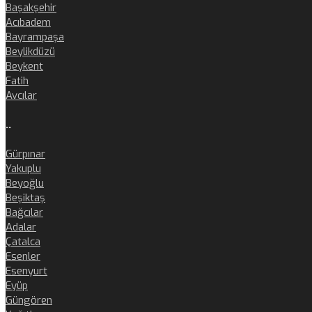
Başakşehir
Acıbadem
Bayrampaşa
Beylikdüzü
Beykent
Fatih
Avcılar
..
Gürpınar
Yakuplu
Beyoğlu
Beşiktaş
Bağcılar
Adalar
Çatalca
Esenler
Esenyurt
Eyüp
Güngören