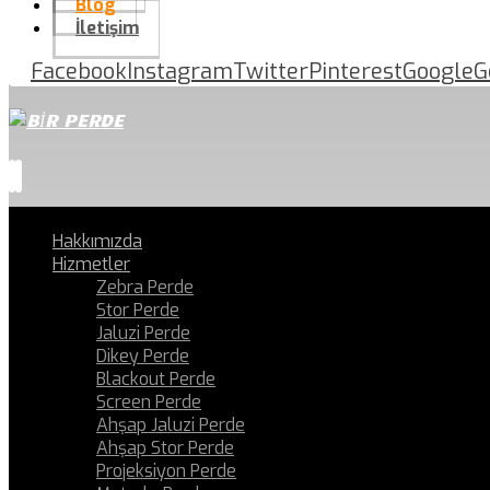
Blog
İletişim
Facebook
Instagram
Twitter
Pinterest
Google
G
Hakkımızda
Hizmetler
Zebra Perde
Stor Perde
Jaluzi Perde
Dikey Perde
Blackout Perde
Screen Perde
Ahşap Jaluzi Perde
Ahşap Stor Perde
Projeksiyon Perde