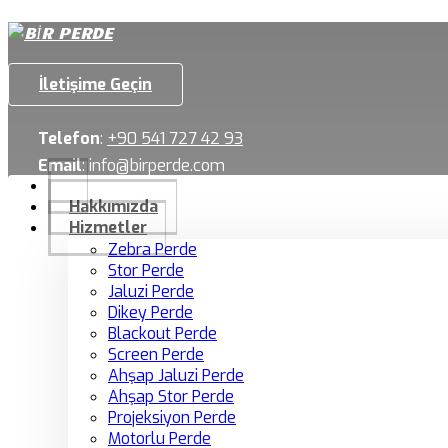
İletişime Geçin
Telefon
:
+90 541 727 42 93
Email
:
info@birperde.com
Hakkımızda
Hizmetler
Zebra Perde
Stor Perde
Jaluzi Perde
Dikey Perde
Blackout Perde
Screen Perde
Ahşap Jaluzi Perde
Ahşap Stor Perde
Projeksiyon Perde
Motorlu Perde