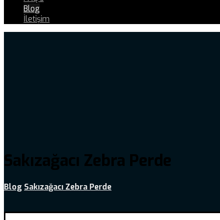
Blog
İletişim
Sakızağacı Zebra Perde
Blog
Sakızağacı Zebra Perde