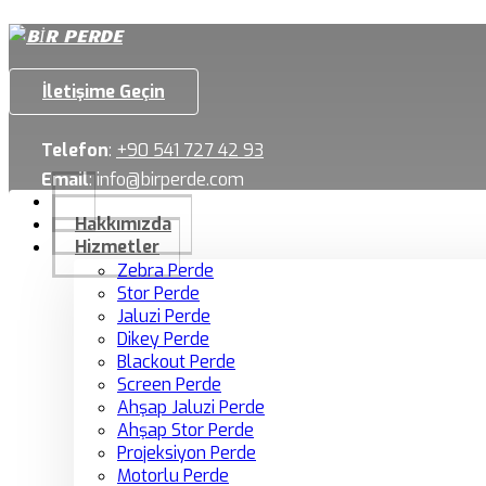
İletişime Geçin
Telefon
:
+90 541 727 42 93
Email
:
info@birperde.com
Hakkımızda
Hizmetler
Zebra Perde
Stor Perde
Jaluzi Perde
Dikey Perde
Blackout Perde
Screen Perde
Ahşap Jaluzi Perde
Ahşap Stor Perde
Projeksiyon Perde
Motorlu Perde