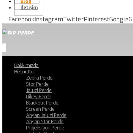
Blog
İletişim
Facebook
Instagram
Twitter
Pinterest
Google
G
Hakkımızda
Hizmetler
Zebra Perde
Stor Perde
Jaluzi Perde
Dikey Perde
Blackout Perde
Screen Perde
Ahşap Jaluzi Perde
Ahşap Stor Perde
Projeksiyon Perde