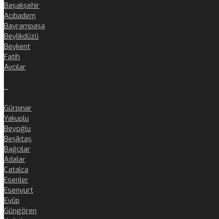
Başakşehir
Acıbadem
Bayrampaşa
Beylikdüzü
Beykent
Fatih
Avcılar
..
Gürpınar
Yakuplu
Beyoğlu
Beşiktaş
Bağcılar
Adalar
Çatalca
Esenler
Esenyurt
Eyüp
Güngören