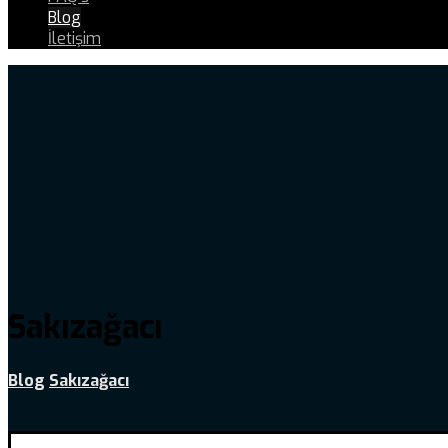
Blog
İletişim
Sakızağacı
Blog
Sakızağacı