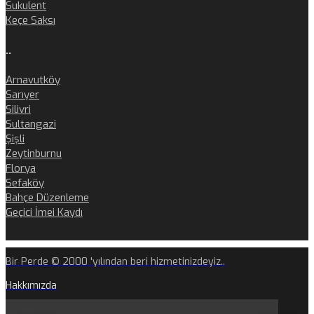
Sukulent
Keçe Saksı
..
Arnavutköy
Sarıyer
Silivri
Sultangazi
Şişli
Zeytinburnu
Florya
Sefaköy
Bahçe Düzenleme
Geçici İmei Kaydı
Bir Perde © 2000 'yılından beri hizmetinizdeyiz..
Hakkımızda