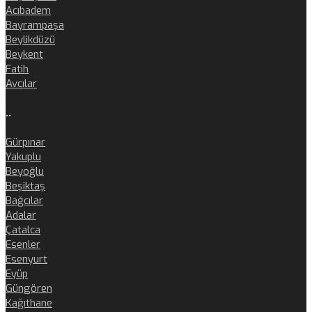
Acıbadem
Bayrampaşa
Beylikdüzü
Beykent
Fatih
Avcılar
..
Gürpınar
Yakuplu
Beyoğlu
Beşiktaş
Bağcılar
Adalar
Çatalca
Esenler
Esenyurt
Eyüp
Güngören
Kağıthane