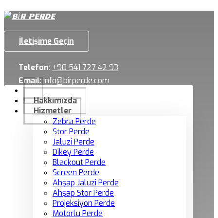
İletişime Geçin
Telefon
:
+90 541 727 42 93
Email
:
info@birperde.com
Hakkımızda
Hizmetler
Zebra Perde
Stor Perde
Jaluzi Perde
Dikey Perde
Blackout Perde
Screen Perde
Ahşap Jaluzi Perde
Ahşap Stor Perde
Projeksiyon Perde
Motorlu Perde