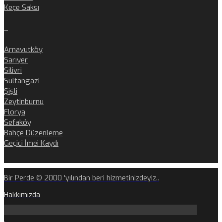
Keçe Saksı
..
Arnavutköy
Sarıyer
Silivri
Sultangazi
Şişli
Zeytinburnu
Florya
Sefaköy
Bahçe Düzenleme
Geçici İmei Kaydı
Bir Perde © 2000 'yılından beri hizmetinizdeyiz..
Hakkımızda