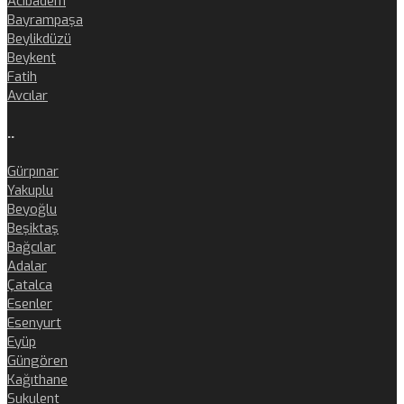
Acıbadem
Bayrampaşa
Beylikdüzü
Beykent
Fatih
Avcılar
..
Gürpınar
Yakuplu
Beyoğlu
Beşiktaş
Bağcılar
Adalar
Çatalca
Esenler
Esenyurt
Eyüp
Güngören
Kağıthane
Sukulent