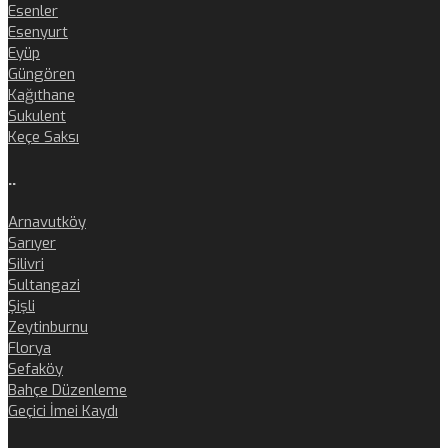
Esenler
Esenyurt
Eyüp
Güngören
Kağıthane
Sukulent
Keçe Saksı
..
Arnavutköy
Sarıyer
Silivri
Sultangazi
Şişli
Zeytinburnu
Florya
Sefaköy
Bahçe Düzenleme
Geçici İmei Kaydı