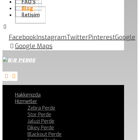
FAQ’s
Blog
İletişim
Facebook
Instagram
Twitter
Pinterest
Google
Google Maps
Hakkımızda
Hizmetler
Zebra Perde
Stor Perde
Jaluzi Perde
Dikey Perde
Blackout Perde