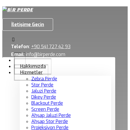
İletişime Geçin
Telefon
:
+90 541 727 42 93
Email
:
info@birperde.com
Hakkımızda
Hizmetler
Zebra Perde
Stor Perde
Jaluzi Perde
Dikey Perde
Blackout Perde
Screen Perde
Ahşap Jaluzi Perde
Ahşap Stor Perde
Projeksiyon Perde