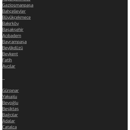
Gaziosmanpaşa
Bahçelievler
Büyükçekmece
Bakırköy
Başakşehir
Acıbadem
Bayrampaşa
Beylikdüzü
Beykent
Fatih
Avcılar
..
Gürpınar
Yakuplu
Beyoğlu
Beşiktaş
Bağcılar
Adalar
Çatalca