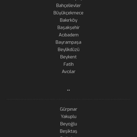
Bahçelievler
Büyükçekmece
Bakırköy
Başakşehir
Acıbadem
Bayrampaşa
Beylikdüzü
Beykent
Fatih
Avcılar
..
Gürpınar
Yakuplu
Beyoğlu
Beşiktaş