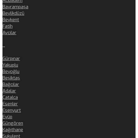
Acıbadem
Bayrampaşa
Beylikdüzü
Beykent
Fatih
Avcılar
..
Gürpınar
Yakuplu
Beyoğlu
Beşiktaş
Bağcılar
Adalar
Çatalca
Esenler
Esenyurt
Eyüp
Güngören
Kağıthane
Sukulent