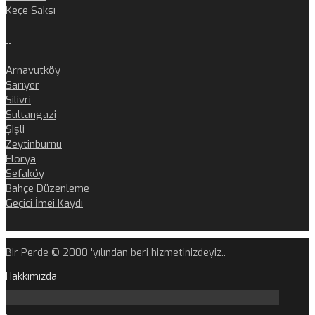
Keçe Saksı
..
Arnavutköy
Sarıyer
Silivri
Sultangazi
Şişli
Zeytinburnu
Florya
Sefaköy
Bahçe Düzenleme
Geçici İmei Kaydı
Bir Perde © 2000 'yılından beri hizmetinizdeyiz..
Hakkımızda