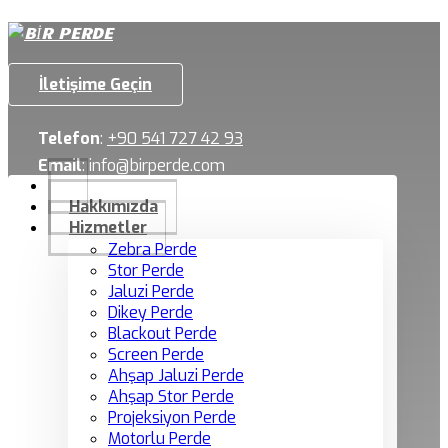
İletişime Geçin
Telefon
:
+90 541 727 42 93
Email
:
info@birperde.com
Hakkımızda
Hizmetler
Zebra Perde
Stor Perde
Jaluzi Perde
Dikey Perde
Blackout Perde
Screen Perde
Ahşap Jaluzi Perde
Ahşap Stor Perde
Projeksiyon Perde
Motorlu Perde