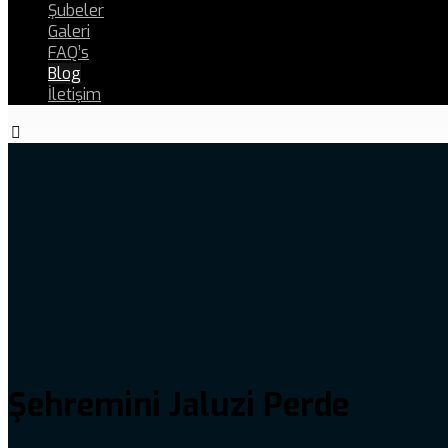
Şubeler
Galeri
FAQ’s
Blog
İletişim
Şehremini Jaluzi Perde