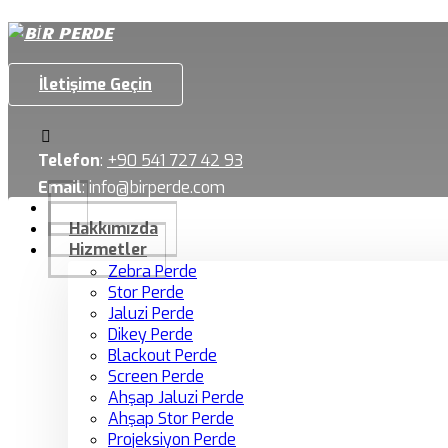
İletişime Geçin
Telefon
:
+90 541 727 42 93
Email
:
info@birperde.com
Hakkımızda
Hizmetler
Zebra Perde
Stor Perde
Jaluzi Perde
Dikey Perde
Blackout Perde
Screen Perde
Ahşap Jaluzi Perde
Ahşap Stor Perde
Projeksiyon Perde