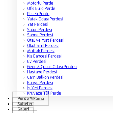
Motorlu Perde
Ofis Büro Perde
Pliseli Perde
Yatak Odası Perdesi
Yat Perdesi
Salon Perdesi
Sahne Perdesi
Otel ve Yurt Perdesi
Okul Sınıf Perdesi
Mutfak Perdesi
Kış Bahçesi Perdesi
Ev Perdesi
Genç & Çocuk Odası Perdesi
Hastane Perdesi
Cam Balkon Perdesi
Banyo Perdesi
İş Yeri Perdesi
Kruvaze Tül Perde
Perde Yıkama
Şubeler
Galeri