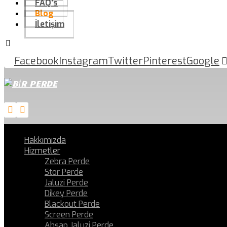
FAQ’s
Blog
İletişim
Facebook
Instagram
Twitter
Pinterest
Google
Hakkımızda
Hizmetler
Zebra Perde
Stor Perde
Jaluzi Perde
Dikey Perde
Blackout Perde
Screen Perde
Ahşap Jaluzi Perde