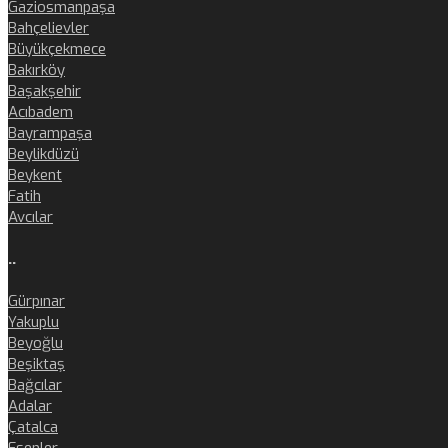
Gaziosmanpaşa
Bahçelievler
Büyükçekmece
Bakırköy
Başakşehir
Acıbadem
Bayrampaşa
Beylikdüzü
Beykent
Fatih
Avcılar
..
Gürpınar
Yakuplu
Beyoğlu
Beşiktaş
Bağcılar
Adalar
Çatalca