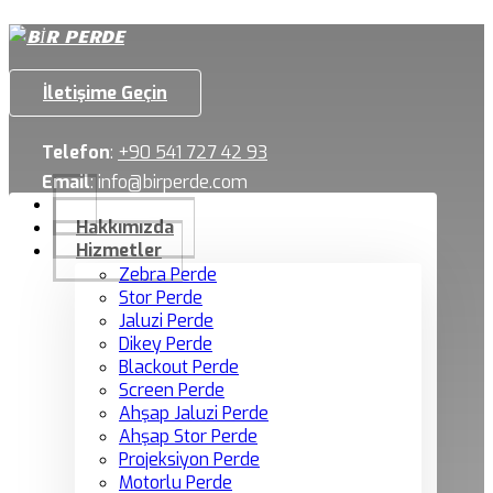
İletişime Geçin
Telefon
:
+90 541 727 42 93
Email
:
info@birperde.com
Hakkımızda
Hizmetler
Zebra Perde
Stor Perde
Jaluzi Perde
Dikey Perde
Blackout Perde
Screen Perde
Ahşap Jaluzi Perde
Ahşap Stor Perde
Projeksiyon Perde
Motorlu Perde