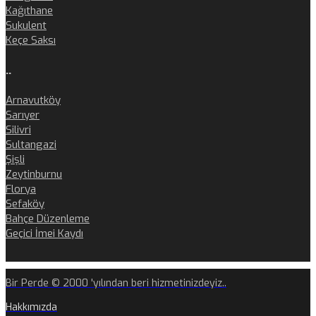
Kağıthane
Sukulent
Keçe Saksı
..
Arnavutköy
Sarıyer
Silivri
Sultangazi
Şişli
Zeytinburnu
Florya
Sefaköy
Bahçe Düzenleme
Geçici İmei Kaydı
Bir Perde © 2000 'yılından beri hizmetinizdeyiz..
Hakkımızda