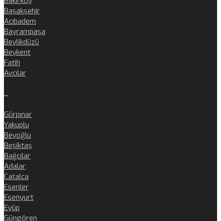
Bakırköy
Başakşehir
Acıbadem
Bayrampaşa
Beylikdüzü
Beykent
Fatih
Avcılar
..
Gürpınar
Yakuplu
Beyoğlu
Beşiktaş
Bağcılar
Adalar
Çatalca
Esenler
Esenyurt
Eyüp
Güngören