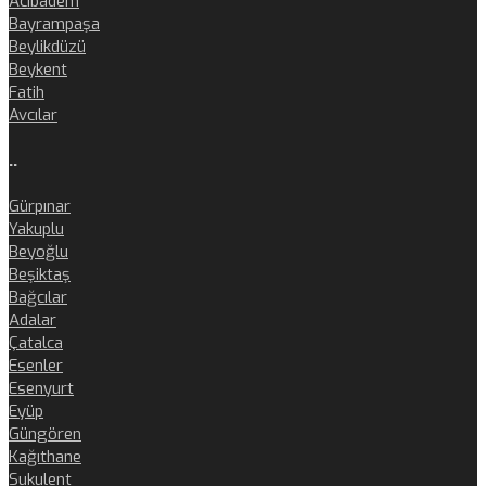
Acıbadem
Bayrampaşa
Beylikdüzü
Beykent
Fatih
Avcılar
..
Gürpınar
Yakuplu
Beyoğlu
Beşiktaş
Bağcılar
Adalar
Çatalca
Esenler
Esenyurt
Eyüp
Güngören
Kağıthane
Sukulent