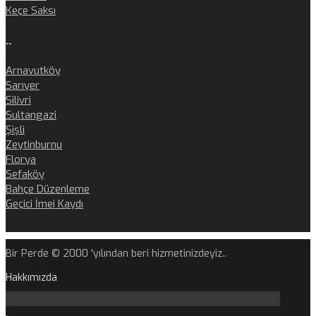
Keçe Saksı
..
Arnavutköy
Sarıyer
Silivri
Sultangazi
Şişli
Zeytinburnu
Florya
Sefaköy
Bahçe Düzenleme
Geçici İmei Kaydı
Bir Perde © 2000 'yılından beri hizmetinizdeyiz..
Hakkımızda