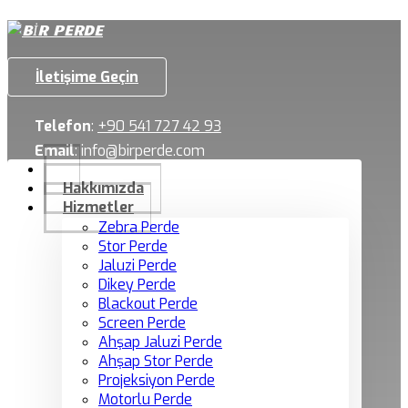
İletişime Geçin
Telefon
:
+90 541 727 42 93
Email
:
info@birperde.com
Hakkımızda
Hizmetler
Zebra Perde
Stor Perde
Jaluzi Perde
Dikey Perde
Blackout Perde
Screen Perde
Ahşap Jaluzi Perde
Ahşap Stor Perde
Projeksiyon Perde
Motorlu Perde