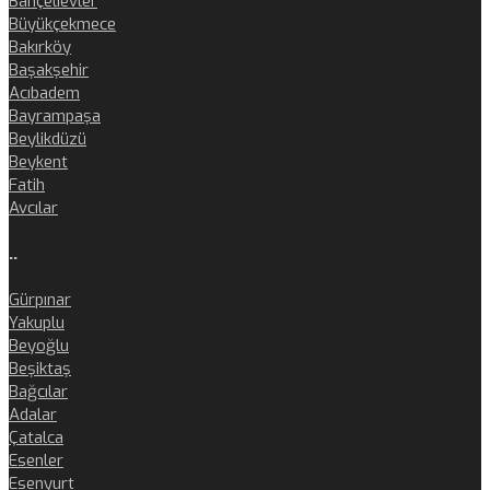
Bahçelievler
Büyükçekmece
Bakırköy
Başakşehir
Acıbadem
Bayrampaşa
Beylikdüzü
Beykent
Fatih
Avcılar
..
Gürpınar
Yakuplu
Beyoğlu
Beşiktaş
Bağcılar
Adalar
Çatalca
Esenler
Esenyurt