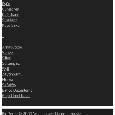
Eyüp
Güngören
Kağıthane
Sukulent
Keçe Saksı
..
Arnavutköy
Sarıyer
Silivri
Sultangazi
Şişli
Zeytinburnu
Florya
Sefaköy
Bahçe Düzenleme
Geçici İmei Kaydı
Bir Perde © 2000 'yılından beri hizmetinizdeyiz..