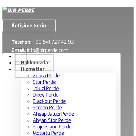
İletişime Geçin
Telefon
:
+90 541 727 42 93
Email
:
info@birperde.com
Hakkımızda
Hizmetler
Zebra Perde
Stor Perde
Jaluzi Perde
Dikey Perde
Blackout Perde
Screen Perde
Ahşap Jaluzi Perde
Ahşap Stor Perde
Projeksiyon Perde
Motorlu Perde